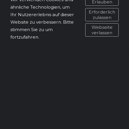
Erlauben
eine einprägsame und einzigartige visuelle
ähnliche Technologien, um
Präsenz schafft.
Erforderlich
Ihr Nutzererlebnis auf dieser
zulassen
Website zu verbessern. Bitte
Lassen Sie mich Ihnen dabei helfen, ein Corporate
Webseite
stimmen Sie zu um
Design zu entwickeln, das Ihre Marke zum Leben
verlassen
fortzufahren.
erweckt und Ihnen dabei hilft, Ihre Geschäftsziele
zu erreichen. Kontaktieren Sie mich noch heute,
um den ersten Schritt zu machen!
zurück