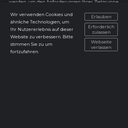
werden, um den Anforderungen Ihrer Zielgruppe
gerecht zu werden. Sie können sowohl digital als
Wir verwenden Cookies und
auch gedruckt verwendet werden, um Ihre
Erlauben
ähnliche Technologien, um
Marketingbotschaft effektiv zu verbreiten.
Erforderlich
Ihr Nutzererlebnis auf dieser
zulassen
Website zu verbessern. Bitte
Lassen Sie mich Ihnen dabei helfen, Prospekte zu
Webseite
stimmen Sie zu um
gestalten, die Ihre Produkte oder
verlassen
fortzufahren.
Dienstleistungen optimal präsentieren und Ihre
Marketingziele erreichen. Kontaktieren Sie mich
noch heute, um Ihre Ideen zu besprechen und
Ihren maßgeschneiderten Prospekt zu erstellen!
zurück