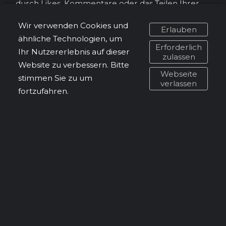
durch Likes, Kommentare oder das Teilen Ihrer
Inhalte. Dadurch können Sie Ihre Reichweite
Wir verwenden Cookies und
erhöhen und neue potenzielle Kunden erreichen.
Erlauben
ähnliche Technologien, um
Erforderlich
Ihr Nutzererlebnis auf dieser
Lassen Sie mich Ihnen dabei helfen, Social-Media-
zulassen
Website zu verbessern. Bitte
Posts zu gestalten, die Ihre Botschaft klar
Webseite
stimmen Sie zu um
kommunizieren und Ihr Unternehmen
verlassen
fortzufahren.
erfolgreich präsentieren. Kontaktieren Sie mich
noch heute, um Ihre Ideen zu besprechen und
Ihre maßgeschneiderten Social-Media-Posts zu
erstellen!
zurück